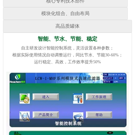
核心专利技术部件
模块化组合、自由布局
高品质罐体
安装方便，适用性强，省空间
智能、节水、节能、稳定
美观、耐腐蚀，使用寿命长
效果好，易操作，易维护
按需定制解决方案，根据现场地形和管路走向等条件任意设计组合罐
自主研发设计智能控制系统，灵活设置各种参数；
采用先进的防腐蚀工艺，罐体采用双面自动焊接；
国家发明专利技术的布水器、集水器，反洗彻底，无死区；
根据实际使用情况自动调整运行，同比节水、节能30-60%；
体布局；
内部采用强化环氧富锌涂料，罐体美观，大气；
非专业人员即可轻松操作，降低人工与维护成本；
撬装发货，安装便捷，整体机身同比空间缩小30%
运行稳定、高效，工作效率提升50%
极大地保证了设备耐磨、防腐性能，有效使用时间20年以上
快速卡箍连接，更换、维护简单，可轻松更换零部件